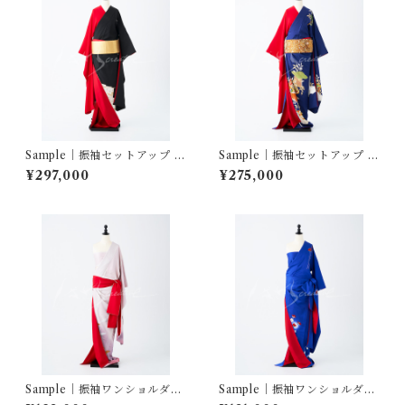
Sample｜振袖セットアップ …
Sample｜振袖セットアップ …
ばさら紋付孔雀松梅／赤三越
雲重ね吉祥花冊子文／赤三越
¥297,000
¥275,000
縮緬
縮緬
Sample｜振袖ワンショルダ
Sample｜振袖ワンショルダ
ー… 飛鶴ぼかし
ー… 枝花文 蛍暈し