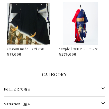
Custom made｜お稽古着…佐
Sample｜振袖セットアップ …
賀錦 飛鶴名物裂花文
雲重ね吉祥花冊子文／赤三越
¥77,000
¥275,000
縮緬
CATEGORY
For…どこで着る
Stage…舞台
Variation…選ぶ