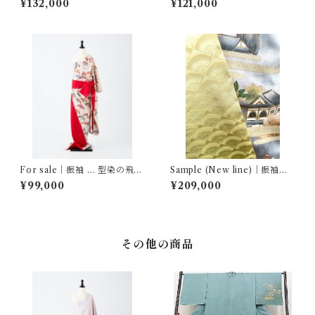
¥132,000
¥121,000
For sale｜振袖 … 型染の飛鶴
Sample (New line)｜振袖セ
文様
ットアップ … 南蛮船文／黄金
¥99,000
¥209,000
扇尽くし
その他の商品