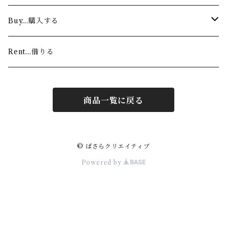
Lesson…お稽古
Authentic…舞踊家（着物）
Buy…購入する
Modern…ダンサー（ワンショルダー）
Custom made…注文する
Rent…借りる
For sale…すぐに着る
商品一覧に戻る
© ばさらクリエイティブ
Powered by