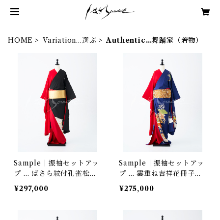
HOME
Variation…選ぶ
Authentic…舞踊家（着物）
Sample｜振袖セットアッ
Sample｜振袖セットアッ
プ … ばさら紋付孔雀松梅
プ … 雲重ね吉祥花冊子文
／赤三越縮緬
／赤三越縮緬
¥297,000
¥275,000