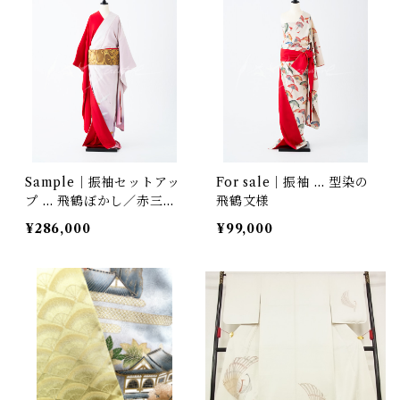
Sample｜振袖セットアッ
For sale｜振袖 … 型染の
プ … 飛鶴ぼかし／赤三越
飛鶴文様
縮緬
¥286,000
¥99,000