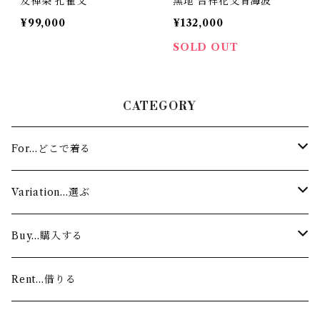
友禅染 孔雀文
黒地 吉祥花文青海波
¥99,000
¥132,000
SOLD OUT
CATEGORY
For…どこで着る
Stage…舞台
Variation…選ぶ
Lesson…お稽古
Authentic…舞踊家（着物）
Buy…購入する
Modern…ダンサー（ワンショルダー）
Custom made…注文する
Rent…借りる