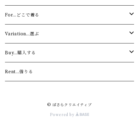
For…どこで着る
Stage…舞台
Variation…選ぶ
Lesson…お稽古
Authentic…舞踊家（着物）
Buy…購入する
Modern…ダンサー（ワンショルダー）
Custom made…注文する
Rent…借りる
For sale…すぐに着る
© ばさらクリエイティブ
Powered by