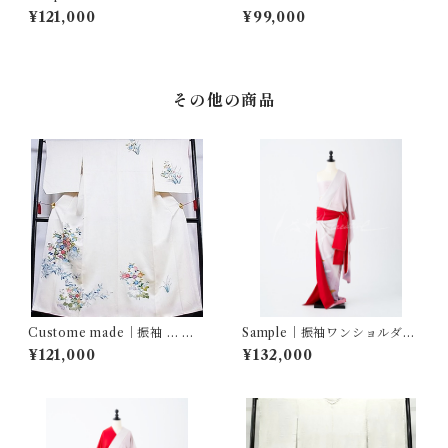
ー… 枝花文 蛍暈し
文様
¥121,000
¥99,000
その他の商品
Custome made｜振袖 … 鴛
Sample｜振袖ワンショルダ
鴦花文
ー… 飛鶴ぼかし
¥121,000
¥132,000