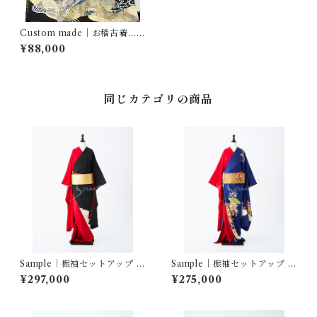
Custom made｜お稽古着…立
波文 五七の桐
¥88,000
同じカテゴリの商品
Sample｜振袖セットアップ …
Sample｜振袖セットアップ …
ばさら紋付孔雀松梅／赤三越
雲重ね吉祥花冊子文／赤三越
¥297,000
¥275,000
縮緬
縮緬