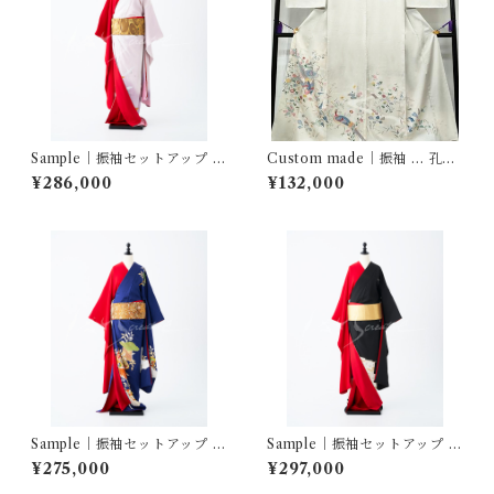
Sample｜振袖セットアップ …
Custom made｜振袖 … 孔雀
飛鶴ぼかし／赤三越縮緬
枝花文
¥286,000
¥132,000
Sample｜振袖セットアップ …
Sample｜振袖セットアップ …
雲重ね吉祥花冊子文／赤三越
ばさら紋付孔雀松梅／赤三越
¥275,000
¥297,000
縮緬
縮緬