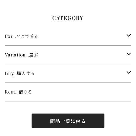
CATEGORY
For…どこで着る
Stage…舞台
Variation…選ぶ
Lesson…お稽古
Authentic…舞踊家（着物）
Buy…購入する
Modern…ダンサー（ワンショルダー）
Custom made…注文する
Rent…借りる
For sale…すぐに着る
商品一覧に戻る