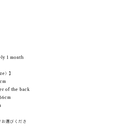
ely 1 month
ize）】
0cm
er of the back
 66cm
m
 ]でお選びくださ