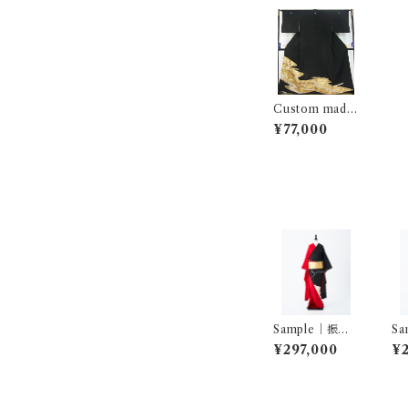
Custom made
｜お稽古着…霞
¥77,000
流水花文
Sample｜振袖
S
セットアップ …
セ
¥297,000
¥2
ばさら紋付孔雀
雲
松梅／赤三越縮
子
緬
緬