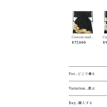
Custom made
Cu
｜お稽古着…霞
｜
¥77,000
¥
流水花文
物
For…どこで着る
Stage…舞台
Variation…選ぶ
Lesson…お稽古
Authentic…舞踊家（
Buy…購入する