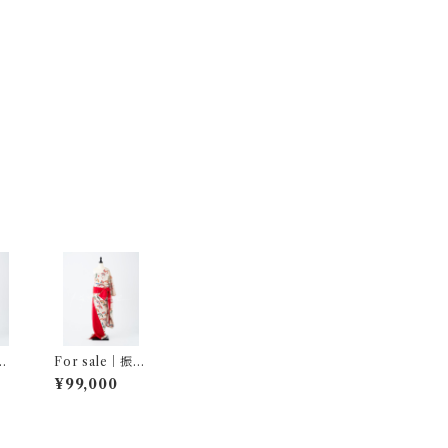
袖
For sale｜振袖
ダ
… 型染の飛鶴文
¥99,000
蛍
様