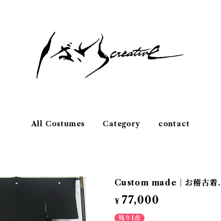
All Costumes
Category
contact
Custom made｜お稽古
77,000
¥
残り1点