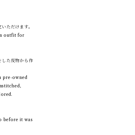
文いただけます。
n outfit for
をした反物から作
om pre-owned
nstitched,
lored.
。
 before it was