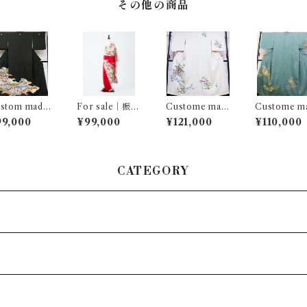
その他の商品
stom made
For sale｜振袖
Custome mad
Custome m
お稽古着…人
… 型染の飛鶴文
e｜振袖 … 鴛鴦
e｜振袖 … 
99,000
¥99,000
¥121,000
¥110,000
風景文
様
花文
風景文
CATEGORY
着物）