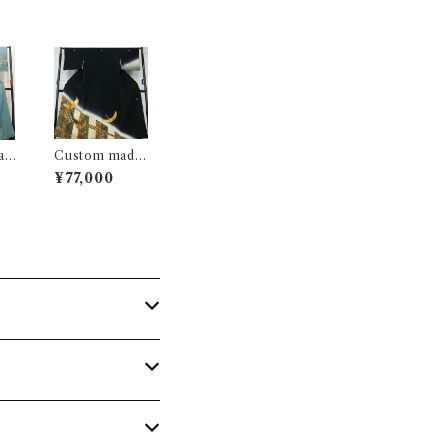
ad
Custom made
名所
｜お稽古着…佐
¥77,000
賀錦 飛鶴名物裂
花文