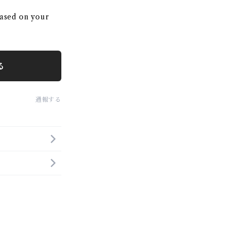
ased on your
る
通報する