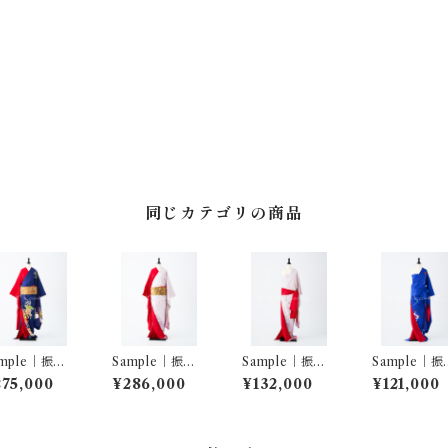
同じカテゴリの商品
ample｜振袖
Sample｜振袖
Sample｜振袖
Sample｜振
ットアップ …
セットアップ …
ワンショルダ
ワンショル
75,000
¥286,000
¥132,000
¥121,000
重ね吉祥花冊
飛鶴ぼかし／赤
ー… 飛鶴ぼかし
ー… 枝花文 
文／赤三越縮
三越縮緬
暈し