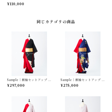
所風景文
¥110,000
同じカテゴリの商品
Sample｜振袖セットアップ …
Sample｜振袖セットアップ …
ばさら紋付孔雀松梅／赤三越
雲重ね吉祥花冊子文／赤三越
¥297,000
¥275,000
縮緬
縮緬