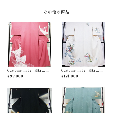
その他の商品
Custome made｜振袖 … 友
Custome made｜振袖 … 鴛
禅染 孔雀文
鴦花文
¥99,000
¥121,000