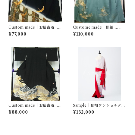
Custom made｜お稽古着…佐
Custome made｜振袖 … 名
賀錦 飛鶴名物裂花文
所風景文
¥77,000
¥110,000
Custom made｜お稽古着…立
Sample｜振袖ワンショルダ
波文 五七の桐
ー… 飛鶴ぼかし
¥88,000
¥132,000