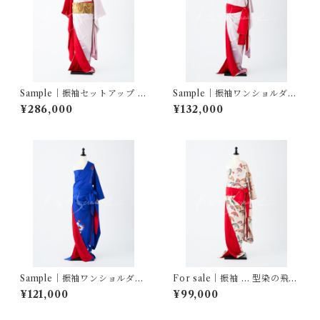
Sample｜振袖セットアップ …
Sample｜振袖ワンショルダ
飛鶴ぼかし／赤三越縮緬
ー… 飛鶴ぼかし
¥286,000
¥132,000
Sample｜振袖ワンショルダ
For sale｜振袖 … 型染の飛鶴
ー… 枝花文 蛍暈し
文様
¥121,000
¥99,000