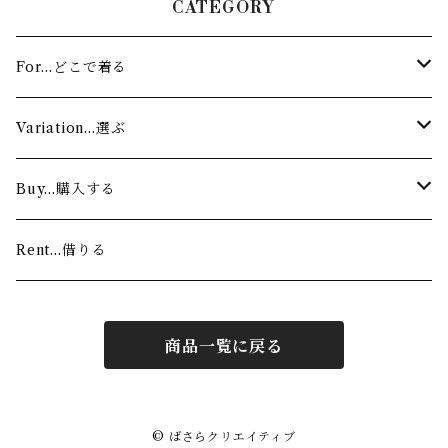
CATEGORY
For…どこで着る
Stage…舞台
Variation…選ぶ
Lesson…お稽古
Authentic…舞踊家（着物）
Buy…購入する
Modern…ダンサー（ワンショルダー）
Custom made…注文する
Rent…借りる
For sale…すぐに着る
商品一覧に戻る
© ばさらクリエイティブ