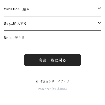
Stage…舞台
Variation…選ぶ
Lesson…お稽古
Authentic…舞踊家（着物）
Buy…購入する
Modern…ダンサー（ワンショルダー）
Custom made…注文する
Rent…借りる
For sale…すぐに着る
商品一覧に戻る
© ばさらクリエイティブ
Powered by