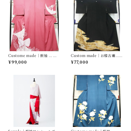
Custome made｜振袖 … 友
Custom made｜お稽古着…霞
禅染 孔雀文
流水花文
¥99,000
¥77,000