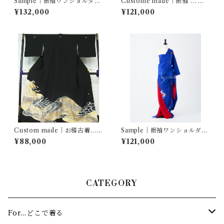
Sample｜振袖ワンショルダ
Custome made｜振袖 … 枝
ー… 飛鶴ぼかし
花文
¥132,000
¥121,000
Custom made｜お稽古着…立
Sample｜振袖ワンショルダ
波文 五七の桐
ー… 枝花文 蛍暈し
¥88,000
¥121,000
CATEGORY
For…どこで着る