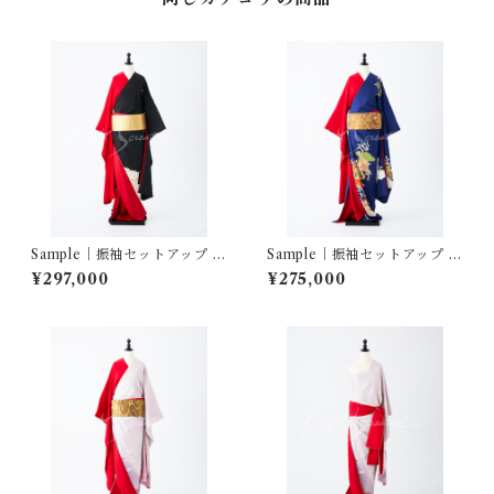
Sample｜振袖セットアップ …
Sample｜振袖セットアップ …
ばさら紋付孔雀松梅／赤三越
雲重ね吉祥花冊子文／赤三越
¥297,000
¥275,000
縮緬
縮緬