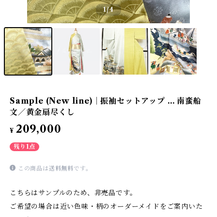
1
/4
Sample (New line)｜振袖セットアップ … 南蛮船
文／黄金扇尽くし
209,000
¥
残り1点
この商品は
送料無料
です。
こちらはサンプルのため、非売品です。
ご希望の場合は近い色味・柄のオーダーメイドをご案内いた