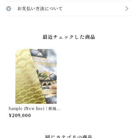
お支払い方法について
最近チェックした商品
Sample (New line)｜振袖セ
ットアップ … 南蛮船文／黄金
¥209,000
扇尽くし
同じカテゴリの商品