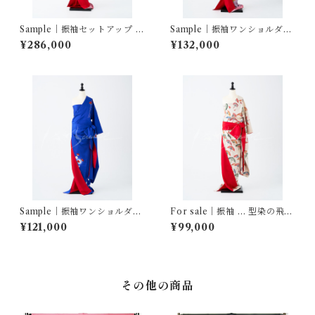
Sample｜振袖セットアップ …
Sample｜振袖ワンショルダ
飛鶴ぼかし／赤三越縮緬
ー… 飛鶴ぼかし
¥286,000
¥132,000
Sample｜振袖ワンショルダ
For sale｜振袖 … 型染の飛鶴
ー… 枝花文 蛍暈し
文様
¥121,000
¥99,000
その他の商品